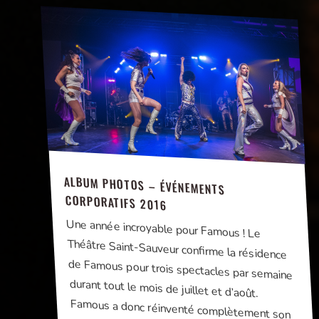
ALBUM PHOTOS – ÉVÉNEMENTS
CORPORATIFS 2016
Une année incroyable pour Famous ! Le
Théâtre Saint-Sauveur confirme la résidence
de Famous pour trois spectacles par semaine
durant tout le mois de juillet et d’août.
Famous a donc réinventé complètement son