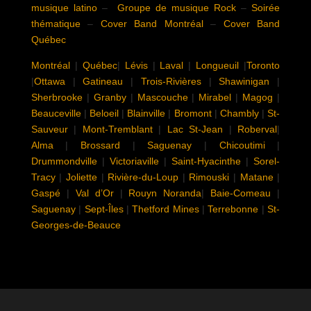
musique latino
–
Groupe de musique Rock
–
Soirée
thématique
–
Cover Band Montréal
–
Cover Band
Québec
Montréal
|
Québec
|
Lévis
|
Laval
|
Longueuil
|
Toronto
|
Ottawa
|
Gatineau
|
Trois-Rivières
|
Shawinigan
|
Sherbrooke
|
Granby
|
Mascouche
|
Mirabel
|
Magog
|
Beauceville
|
Beloeil
|
Blainville
|
Bromont
|
Chambly
|
St-
Sauveur
|
Mont-Tremblant
|
Lac St-Jean
|
Roberval
|
Alma
|
Brossard
|
Saguenay
|
Chicoutimi
|
Drummondville
|
Victoriaville
|
Saint-Hyacinthe
|
Sorel-
Tracy
|
Joliette
|
Rivière-du-Loup
|
Rimouski
|
Matane
|
Gaspé
|
Val d’Or
|
Rouyn Noranda
|
Baie-Comeau
|
Saguenay
|
Sept-Îles
|
Thetford Mines
|
Terrebonne
|
St-
Georges-de-Beauce