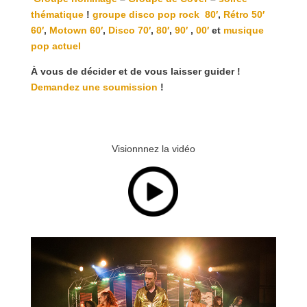
thématique
!
groupe disco pop rock
80′
,
Rétro 50′
60′
,
Motown
60′
,
Disco
70′
,
80′
,
90′
,
00′
et
musique
pop actuel
À vous de décider et de vous laisser guider !
Demandez une soumission
!
Visionnnez la vidéo