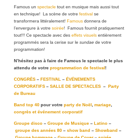
Famous un
spectacle
tout en musique mais aussi tout
en technique! La scène de votre
festival
se
transformera littéralement!
Famous
donnera de
l’envergure à votre
soirée
! Famous fournit pratiquement
tout!!! Ce spectacle avec des
effets visuels
entièrement
programmés sera la cerise sur le
sundae
de votre
programmation!
N’hésitez pas à faire de Famous le spectacle le plus
attendu de votre
programmation de festival
!
CONGRÈS
–
FESTIVAL
–
ÉVÉNEMENTS
CORPORATIFS
–
SALLE DE SPECTACLES
–
Party
de Bureau
Band top 40
pour votre
party de Noël
,
mariage
,
congrès et événement corporatif
Groupe disco
–
Groupe de Musique
–
Latino
–
groupe des années 80
–
show band
–
Showband
–
Groupe hommage
–
Groupe de Cover
–
soirée